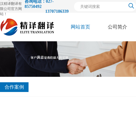
咨询电话：027-
汉精译翻译有
85750492
限公司官方网
13707186339
站！
网站首页
公司简介
关
于
合作案例
我
们
荣