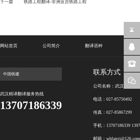
下一篇
铁路工程翻译-非洲亚吉铁路工程
网站首页
公司简介
翻译语种
笔译
联系方式
公司名称：武汉精译翻
武汉精译翻译服务热线
电话：027-85750492
13707186339
传真：027-85867299
手机：13707186339 1397
邮箱：whfanyi@126.com