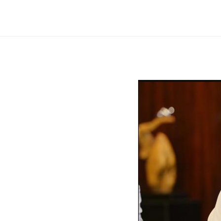
誉
资
质