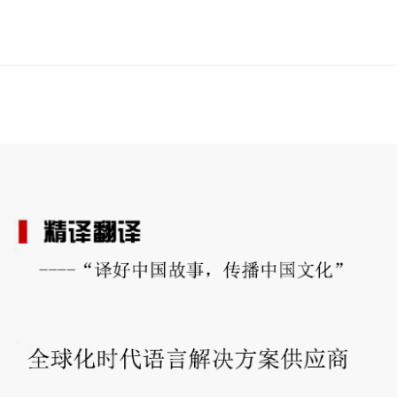
誉
资
质