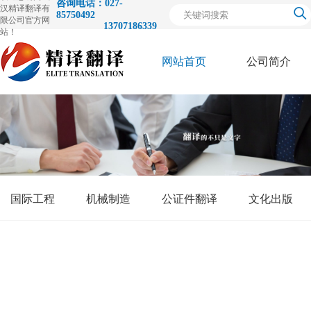
咨询电话：027-
汉精译翻译有
85750492
限公司官方网
13707186339
站！
网站首页
公司简介
关
于
国际工程
机械制造
公证件翻译
文化出版
我
们
荣