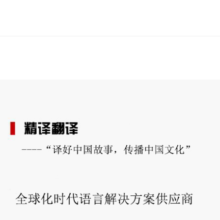
誉
资
质