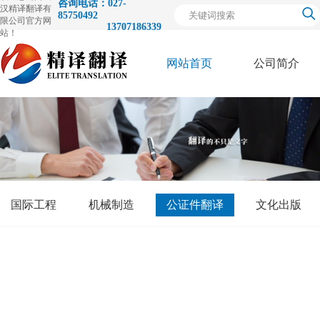
咨询电话：027-
汉精译翻译有
85750492
限公司官方网
13707186339
站！
网站首页
公司简介
关
于
国际工程
机械制造
公证件翻译
文化出版
我
们
荣